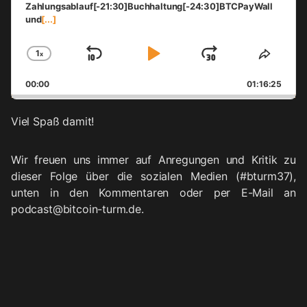
Zahlungsablauf[-21:30]Buchhaltung[-24:30]BTCPayWall
und
[...]
1
x
Skip
Play
Jump
Change
Share
Playback
This
Backward
Pause
Forward
00:00
Rate
01:16:25
Episo
Viel Spaß damit!
Wir freuen uns immer auf Anregungen und Kritik zu
dieser Folge über die sozialen Medien (#bturm37),
unten in den Kommentaren oder per E-Mail an
podcast@bitcoin-turm.de.