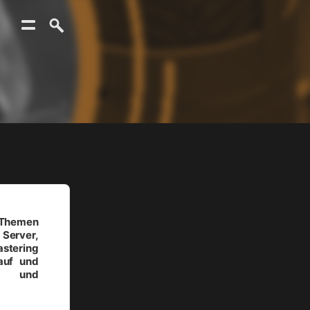
 Themen
rver,
stering
Kauf und
n und