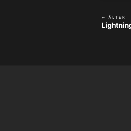
← ÄLTER
Lightnin