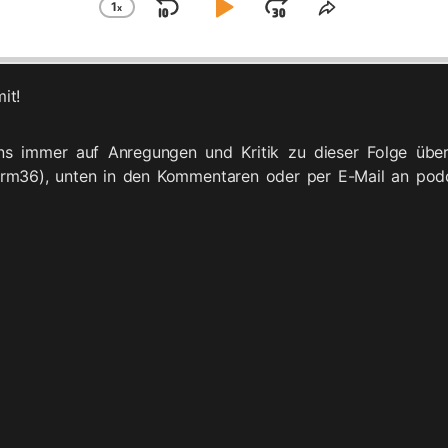
1
x
Skip
Play
Jump
Change
Share
Playback
This
Backward
Pause
Forward
Rate
Episode
it!
ns immer auf Anregungen und Kritik zu dieser Folge über
rm36), unten in den Kommentaren oder per E-Mail an pod