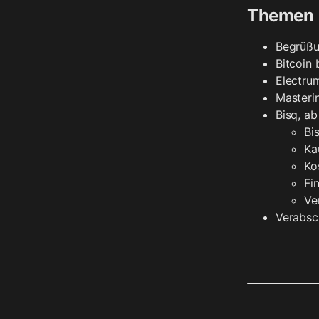
Themen
Begrüßu
Bitcoin 
Electrum
Masteri
Bisq, ab
Bi
Ka
Ko
Fi
Ve
Verabsc