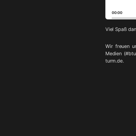
00:00
Viel Spaß dam
Wir freuen u
Medien (#btu
turm.de.