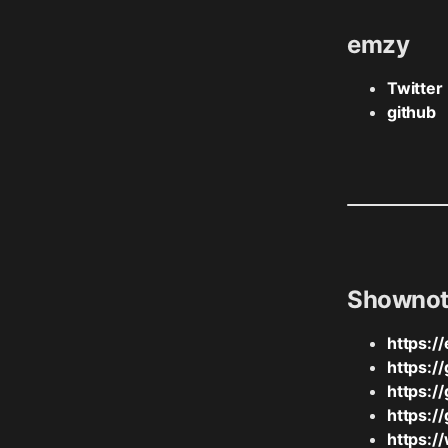
emzy
Twitter
github
Shownot
https:/
https:/
https:/
https:/
https:/